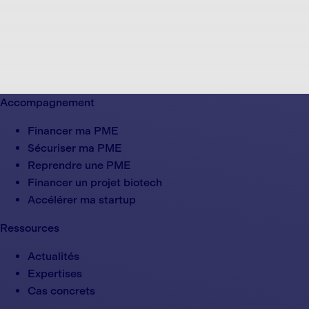
Accompagnement
Financer ma PME
Sécuriser ma PME
Reprendre une PME
Financer un projet biotech
Accélérer ma startup
Ressources
Actualités
Expertises
Cas concrets