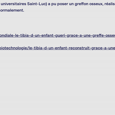
niversitaires Saint-Luc) a pu poser un greffon osseux, réalis
 normalement.
mondiale-le-tibia-d-un-enfant-gueri-grace-a-une-greffe-oss
iotechnologie/le-tibia-d-un-enfant-reconstruit-grace-a-un