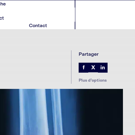
che
ct
Contact
Partager
f
in
X
Plus d’options