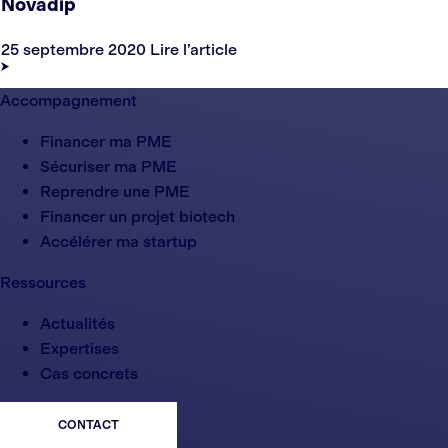
Novadip
25 septembre 2020
Lire l’article
Accompagnement
Financer ma PME
Sécuriser ma PME
Reprendre une PME
Financer un projet biotech
Accélérer ma startup
Ressources
Actualités
Expertises
Cas concrets
CONTACT