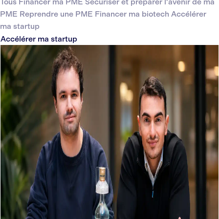
Tous
Financer ma PME
Sécuriser et préparer l'avenir de ma
PME
Reprendre une PME
Financer ma biotech
Accélérer
ma startup
Accélérer ma startup