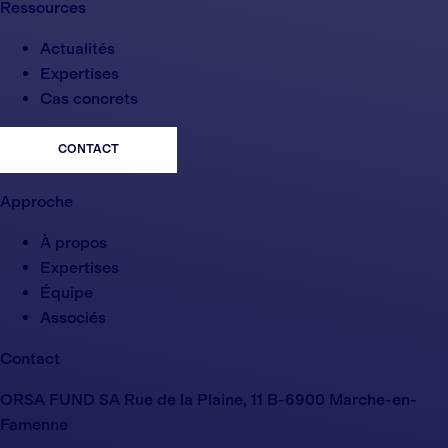
Ressources
Actualités
Expertises
Cas concrets
CONTACT
Approche
À propos
Expertises
Équipe
Associés
Contact
ORSA FUND SA Rue de la Plaine, 11 B-6900 Marche-en-
Famenne